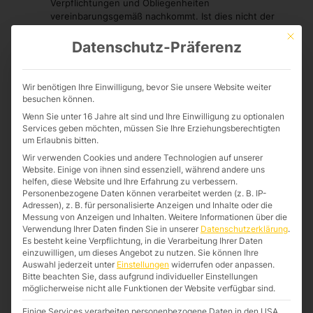
Verpflichtungen und Obliegenheiten
vereinbarungsgemäß nachkommt. Ist dies nicht der
Fall, so verlängert sich die Lieferzeit angemessen, es
Mit die
sei denn, wir haben die Verzögerung zu vertreten.
Datenschutz-Präferenz
Verbindliche Liefertermine oder -fristen bedürfen zu
ihrer Wirksamkeit der schriftlichen Bestätigung durch
uns.
Wir benötigen Ihre Einwilligung, bevor Sie unsere Website weiter
Die Einhaltung der Lieferzeit steht unter dem
besuchen können.
Vorbehalt richtiger und rechtzeitiger
Wenn Sie unter 16 Jahre alt sind und Ihre Einwilligung zu optionalen
Selbstbelieferung. Sofern wir verbindliche
Services geben möchten, müssen Sie Ihre Erziehungsberechtigten
Lieferfristen aus Gründen, die wir nicht zu vertreten
um Erlaubnis bitten.
haben, nicht einhalten können (Nichtverfügbarkeit der
Wir verwenden Cookies und andere Technologien auf unserer
Ware), werden wir den Kunden hierüber unverzüglich
Website. Einige von ihnen sind essenziell, während andere uns
informieren und gleichzeitig die voraussichtliche neue
helfen, diese Website und Ihre Erfahrung zu verbessern.
Lieferfrist mitteilen. Ist die Ware auch innerhalb der
Personenbezogene Daten können verarbeitet werden (z. B. IP-
neuen Lieferfrist nicht verfügbar, sind wir berechtigt,
Adressen), z. B. für personalisierte Anzeigen und Inhalte oder die
ganz oder teilweise vom Vertrag zurückzutreten; eine
Messung von Anzeigen und Inhalten.
Weitere Informationen über die
bereits erbrachte Gegenleistung des Kunden werden
Verwendung Ihrer Daten finden Sie in unserer
Datenschutzerklärung
.
Es besteht keine Verpflichtung, in die Verarbeitung Ihrer Daten
wir unverzüglich erstatten. Als Fall der
einzuwilligen, um dieses Angebot zu nutzen.
Sie können Ihre
Nichtverfügbarkeit der Ware in diesem Sinne gilt
Auswahl jederzeit unter
Einstellungen
widerrufen oder anpassen.
insbesondere die nicht rechtzeitige Selbstbelieferung
Bitte beachten Sie, dass aufgrund individueller Einstellungen
oder Leistung durch unseren Zulieferer bzw.
möglicherweise nicht alle Funktionen der Website verfügbar sind.
Subunternehmer, wenn wir ein kongruentes
Deckungsgeschäft abgeschlossen haben, weder uns
Einige Services verarbeiten personenbezogene Daten in den USA.