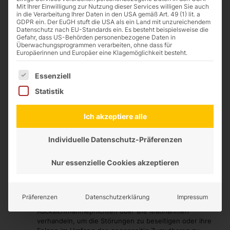
noch unserem Zulieferer bzw. Subunternehmer ein
Mit Ihrer Einwilligung zur Nutzung dieser Services willigen Sie auch
in die Verarbeitung Ihrer Daten in den USA gemäß Art. 49 (1) lit. a
Verschulden trifft oder wir im Einzelfall zur
GDPR ein. Der EuGH stuft die USA als ein Land mit unzureichendem
Beschaffung nicht verpflichtet sind.
Datenschutz nach EU-Standards ein. Es besteht beispielsweise die
Liefertermine oder -fristen verschieben bzw.
Gefahr, dass US-Behörden personenbezogene Daten in
Überwachungsprogrammen verarbeiten, ohne dass für
verlängern sich angemessen, wenn wir durch höhere
Europäerinnen und Europäer eine Klagemöglichkeit besteht.
Gewalt, aufgrund von Arbeitskämpfen oder aufgrund
sonstiger nicht von uns zu vertretender Umstände
Es folgt eine Liste der Service-Gruppen, für die eine Einwilligung
(insbesondere auch pandemische, epidemische oder
Essenziell
endemische Ereignisse) an der rechtzeitigen
Statistik
Erbringung der Leistung gehindert sind. Die
Unmöglichkeit der Beschaffung von Rohstoffen und
Transportmitteln werden den vorstehenden Fällen
Ich akzeptiere alle
gleichgestellt. Dies gilt auch, wenn entsprechende
Umstände bei Vorlieferanten eintreten. Über solche
Individuelle Datenschutz-Präferenzen
Störungen, die wir nicht zu vertreten haben oder die
wir alleine nicht, insbesondere nicht ohne Mitwirkung
unseres Kunden, unmittelbar beeinflussen können,
Nur essenzielle Cookies akzeptieren
werden wir unseren Kunden unter Darlegung der
Umstände unterrichten. Wir werden mit unserem
Kunden unter Anwendung gegenseitig bestehender
Präferenzen
Datenschutzerklärung
Impressum
vertraglicher und gesetzlicher Treue- und
Rücksichtnahmepflichten über alle Maßnahmen
verhandeln, um die Störungen zu beseitigen oder ihre