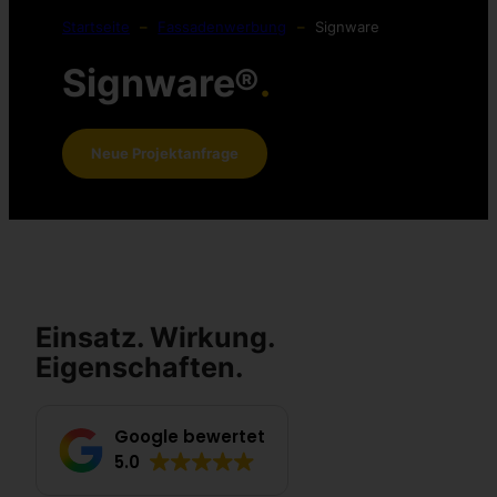
Startseite
–
Fassadenwerbung
–
Signware
Signware®
.
Neue Projektanfrage
Einsatz. Wirkung.
Eigenschaften.
Google bewertet
5.0