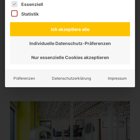
Es folgt eine Liste der Service-Gruppen, für die eine Einwilligung
Essenziell
Statistik
Ich akzeptiere alle
Individuelle Datenschutz-Präferenzen
Nur essenzielle Cookies akzeptieren
Präferenzen
Datenschutzerklärung
Impressum