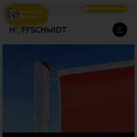
DE
EN
NL
Nur für Wiederverkäufer
Persönliche
Beratung