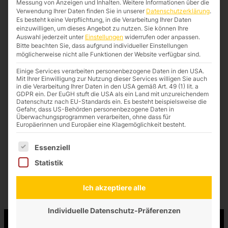
Messung von Anzeigen und Inhalten.
Weitere Informationen über die
Verwendung Ihrer Daten finden Sie in unserer
Datenschutzerklärung
.
Es besteht keine Verpflichtung, in die Verarbeitung Ihrer Daten
einzuwilligen, um dieses Angebot zu nutzen.
Sie können Ihre
Auswahl jederzeit unter
Einstellungen
widerrufen oder anpassen.
Bitte beachten Sie, dass aufgrund individueller Einstellungen
möglicherweise nicht alle Funktionen der Website verfügbar sind.
Ihr Projekt.
Einige Services verarbeiten personenbezogene Daten in den USA.
In guten Händen.
Mit Ihrer Einwilligung zur Nutzung dieser Services willigen Sie auch
in die Verarbeitung Ihrer Daten in den USA gemäß Art. 49 (1) lit. a
GDPR ein. Der EuGH stuft die USA als ein Land mit unzureichendem
Datenschutz nach EU-Standards ein. Es besteht beispielsweise die
100% CE-Konformität
Gefahr, dass US-Behörden personenbezogene Daten in
Montageanleitung und Schaltplan
Überwachungsprogrammen verarbeiten, ohne dass für
Europäerinnen und Europäer eine Klagemöglichkeit besteht.
Informationen zu LEDs und Trafos
Es folgt eine Liste der Service-Gruppen, für die eine Einwilligung
Essenziell
Neue Projektanfrage
Statistik
Ich akzeptiere alle
Individuelle Datenschutz-Präferenzen