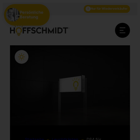
DE
EN
NL
Nur für Wiederverkäufer
Persönliche
Beratung
Startseite
–
Leuchtkästen
–
DS4 für