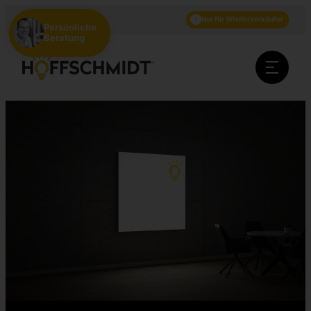
DE
EN
NL
Nur für Wiederverkäufer
Persönliche
Beratung