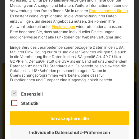
Adressen), z. B. für personalisierte Anzeigen und Inhalte oder die
Messung von Anzeigen und Inhalten.
Weitere Informationen über die
Verwendung Ihrer Daten finden Sie in unserer
Datenschutzerklärung
.
Akustikrahmen
Es besteht keine Verpflichtung, in die Verarbeitung Ihrer Daten
einzuwilligen, um dieses Angebot zu nutzen.
Sie können Ihre
Akustikrahmen für Textilfronten, mit und
Auswahl jederzeit unter
Einstellungen
widerrufen oder anpassen.
ohne Beleuchtung, vier Bautiefen
Bitte beachten Sie, dass aufgrund individueller Einstellungen
möglicherweise nicht alle Funktionen der Website verfügbar sind.
Einige Services verarbeiten personenbezogene Daten in den USA.
Mit Ihrer Einwilligung zur Nutzung dieser Services willigen Sie auch
in die Verarbeitung Ihrer Daten in den USA gemäß Art. 49 (1) lit. a
GDPR ein. Der EuGH stuft die USA als ein Land mit unzureichendem
Datenschutz nach EU-Standards ein. Es besteht beispielsweise die
Gefahr, dass US-Behörden personenbezogene Daten in
Überwachungsprogrammen verarbeiten, ohne dass für
Europäerinnen und Europäer eine Klagemöglichkeit besteht.
Es folgt eine Liste der Service-Gruppen, für die eine Einwilligung
Essenziell
Statistik
Ich akzeptiere alle
Individuelle Datenschutz-Präferenzen