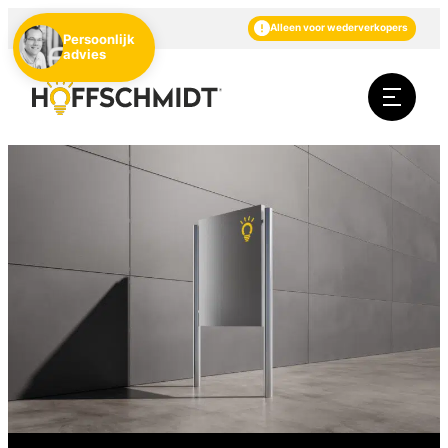
NL
DE
EN
Alleen voor wederverkopers
Persoonlijk
advies