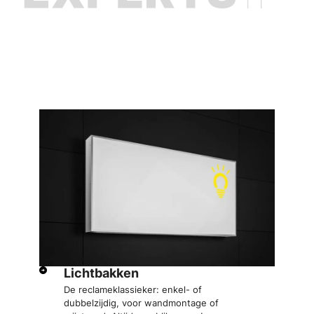
A
Lichtbakken
Al
De reclameklassieker: enkel- of
fr
dubbelzijdig, voor wandmontage of