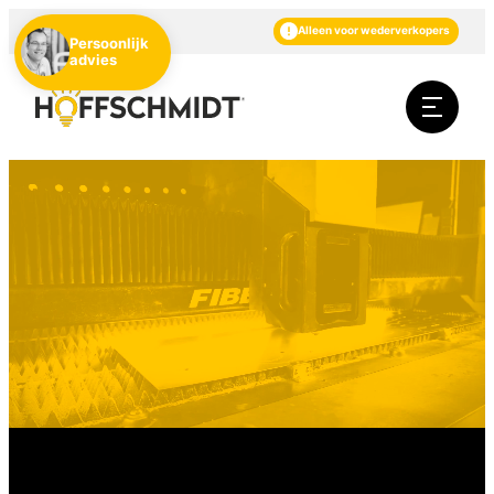
NL
DE
EN
Alleen voor wederverkopers
Persoonlijk
advies