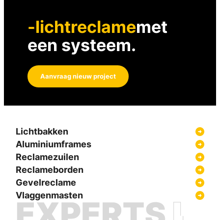
-lichtreclame
met
een systeem.
Aanvraag nieuw project
Lichtbakken
Aluminiumframes
Reclamezuilen
Reclameborden
Gevelreclame
Vlaggenmasten