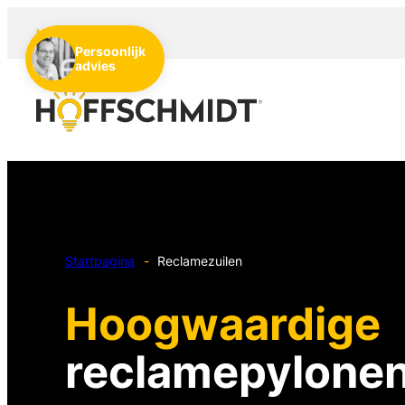
NL
DE
EN
Persoonlijk
advies
Startpagina
-
Reclamezuilen
Hoogwaardige
reclamepylone