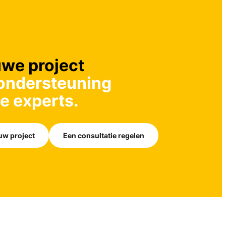
we project
ondersteuning
e experts.
uw project
Een consultatie regelen