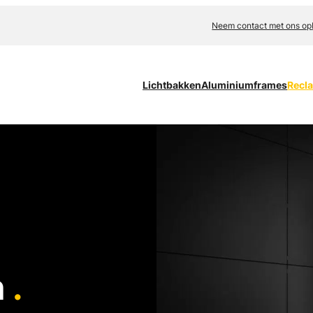
Neem contact met ons op
Lichtbakken
Aluminiumframes
Recl
n
.