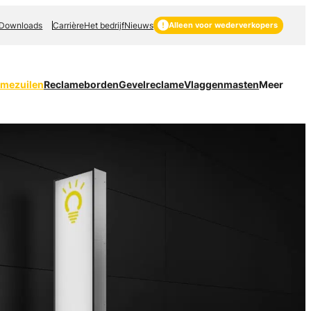
Downloads
Carrière
Het bedrijf
Nieuws
Alleen voor wederverkopers
amezuilen
Reclameborden
Gevelreclame
Vlaggenmasten
Meer