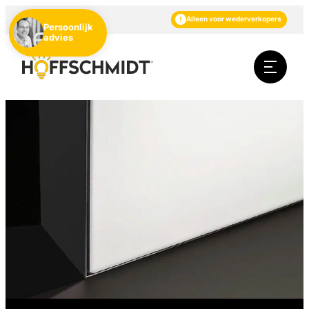
NL
DE
EN
Alleen voor wederverkopers
Persoonlijk
advies