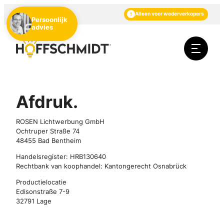
NL
DE
EN
Alleen voor wederverkopers
Persoonlijk
advies
Afdruk.
ROSEN Lichtwerbung GmbH
Ochtruper Straße 74
48455 Bad Bentheim
Handelsregister: HRB130640
Rechtbank van koophandel: Kantongerecht Osnabrück
Productielocatie
Edisonstraße 7-9
32791 Lage