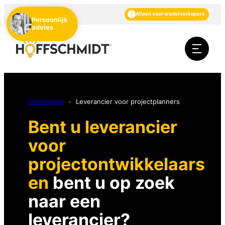
NL
DE
EN
Alleen voor wederverkopers
Persoonlijk
advies
Startpagina
-
Leverancier voor projectplanners
Bent u leverancier
voor
projectontwikkelaars
en
bent u op zoek
naar een
leverancier?